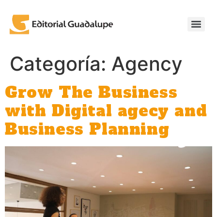
Categoría:
Agency
Grow The Business
with Digital agecy and
Business Planning